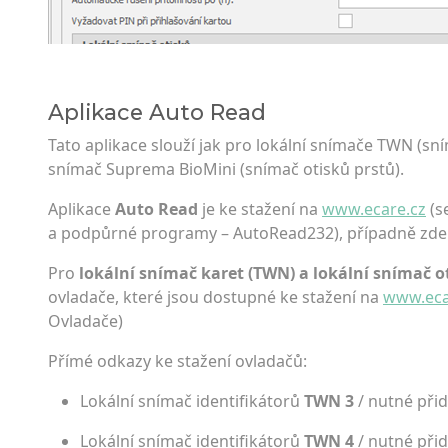
Aplikace Auto Read
Tato aplikace slouží jak pro lokální snímače TWN (sním
snímač Suprema BioMini (snímač otisků prstů).
Aplikace
Auto Read
je ke stažení na
www.ecare.cz
(s
a podpůrné programy – AutoRead232), případně zde.
Pro
lokální snímač karet (TWN) a lokální snímač o
ovladače, které jsou dostupné ke stažení na
www.eca
Ovladače)
Přímé odkazy ke stažení ovladačů:
Lokální snímač identifikátorů
TWN 3
/ nutné při
Lokální snímač identifikátorů
TWN 4
/ nutné při