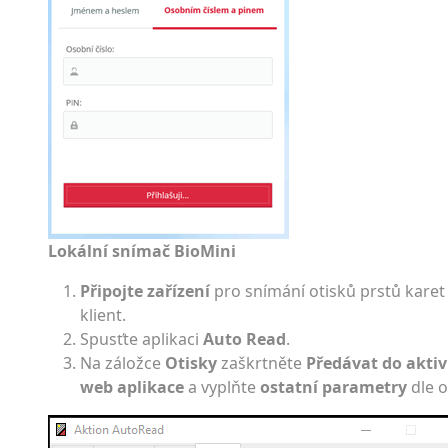
Lokální snímač BioMini
Připojte zařízení
pro snímání otisků prstů karet
klient.
Spusťte aplikaci
Auto Read
.
Na záložce
Otisky
zaškrtněte
Předávat do akt
web aplikace
a vyplňte
ostatní parametry
dle o