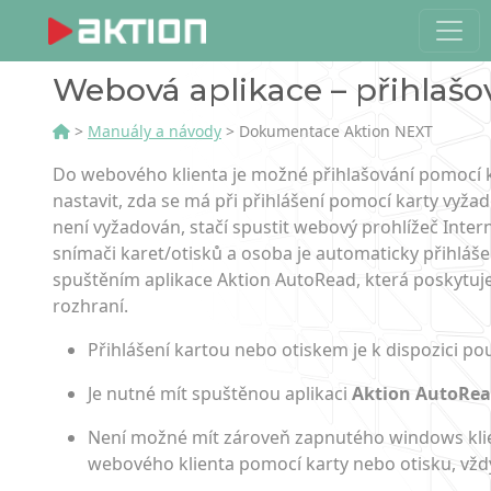
Webová aplikace – přihlašo
>
Manuály a návody
> Dokumentace Aktion NEXT
Do webového klienta je možné přihlašování pomocí ka
nastavit, zda se má při přihlášení pomocí karty vyža
není vyžadován, stačí spustit webový prohlížeč Intern
snímači karet/otisků a osoba je automaticky přihláš
spuštěním aplikace Aktion AutoRead, která poskytuj
rozhraní.
Přihlášení kartou nebo otiskem je k dispozici po
Je nutné mít spuštěnou aplikaci
Aktion AutoRe
Není možné mít zároveň zapnutého windows klie
webového klienta pomocí karty nebo otisku, vž