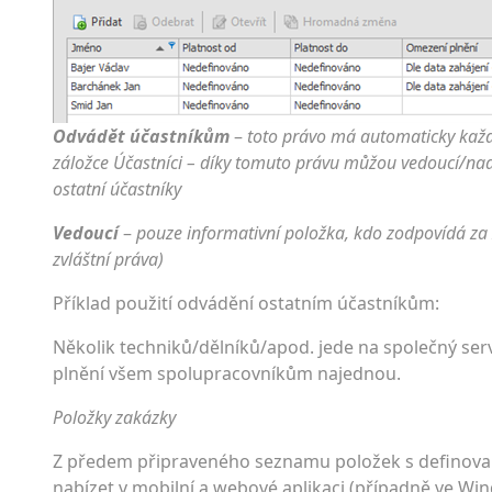
Odvádět účastníkům
–
toto právo má automaticky každý
záložce Účastníci – díky tomuto právu můžou vedoucí/nad
ostatní účastníky
Vedoucí
–
pouze informativní položka, kdo zodpovídá za
zvláštní práva)
Příklad použití odvádění ostatním účastníkům:
Několik techniků/dělní­ků/apod. jede na společný ser
plnění všem spolupracovníkům najednou.
Položky zakázky
Z předem připraveného seznamu položek s definovaný
nabízet v mobilní a webové aplikaci (případně ve Wi