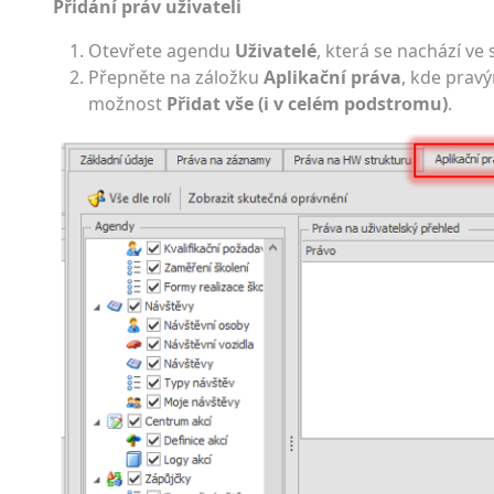
Přidání práv uživateli
Otevřete agendu
Uživatelé
, která se nachází ve 
Přepněte na záložku
Aplikační práva
, kde pravý
možnost
Přidat vše (i v celém podstromu)
.