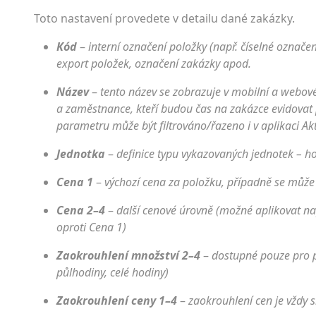
Toto nastavení provedete v detailu dané zakázky.
Kód
–
interní označení položky (např. číselné označen
export položek, označení zakázky apod.
Název
–
tento název se zobrazuje v mobilní a webové
a zaměstnance, kteří budou čas na zakázce evidovat
parametru může být filtrováno/řazeno i v aplikaci Ak
Jednotka
–
definice typu vykazovaných jednotek – hod
Cena 1
–
výchozí cena za položku, případně se může
Cena 2–4
–
další cenové úrovně (možné aplikovat na
oproti Cena 1)
Zaokrouhlení množství 2–4
–
dostupné pouze pro p
půlhodiny, celé hodiny)
Zaokrouhlení ceny 1–4
–
zaokrouhlení cen je vždy