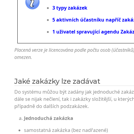
3 typy zakázek
5 aktivních účastníku napříč zak
1 uživatel spravující agendu Zaká
Placená verze je licencována podle počtu osob (účastníků)
omezen.
Jaké zakázky lze zadávat
Do systému můžou být zadány jak jednoduché zakázky
dále se nijak nečlení, tak i zakázky složitější, u kterýc
případně do dalších podzakázek.
Jednoduchá zakázka
samostatná zakázka (bez nadřazené)