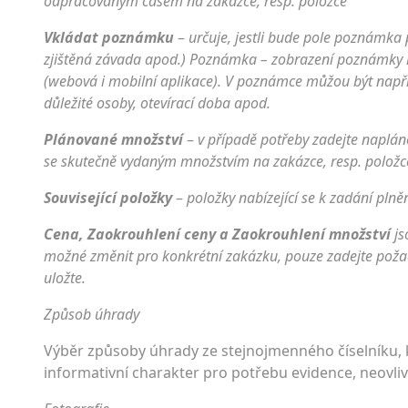
odpracovaným časem na zakázce, resp. položce
Vkládat poznámku
–
určuje, jestli bude pole poznámka 
zjištěná závada apod.) Poznámka – zobrazení poznámky k
(webová i mobilní aplikace). V poznámce můžou být napří
důležité osoby, otevírací doba apod.
Plánované množství
–
v případě potřeby zadejte naplá
se skutečně vydaným množstvím na zakázce, resp. položc
Související položky
–
položky nabízející se k zadání pln
Cena, Zaokrouhlení ceny a Zaokrouhlení množství
js
možné změnit pro konkrétní zakázku, pouze zadejte pož
uložte.
Způsob úhrady
Výběr způsoby úhrady ze stejnojmenného číselníku, k
informativní charakter pro potřebu evidence, neovli