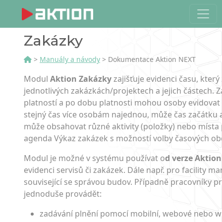
Zakázky
>
Manuály a návody
> Dokumentace Aktion NEXT
Modul
Aktion Zakázky
zajišťuje evidenci času, který
jednotlivých zakázkách/pro­jektech a jejich částech
platností a po dobu platnosti mohou osoby evidovat s
stejný čas více osobám najednou, může čas začátku a
může obsahovat různé aktivity (položky) nebo místa p
agenda Výkaz zakázek s možností volby časových obd
Modul je možné v systému používat o
d verze Aktion
evidenci servisů či zakázek. Dále např. pro facility 
související se správou budov. Případně pracovníky pra
jednoduše provádět:
zadávání plnění pomocí mobilní, webové nebo wi