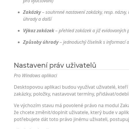
pro vyúčtování)
Zakázky
–
souhrnné nastavení zakázky, resp. názvy, k
úhrady a další
Výkaz zakázek
–
přehled zakázek a již evidovaných 
Způsoby úhrady
–
jednoduchý číselník s informací
Nastavení práv uživatelů
Pro Windows aplikaci
Desktopovou aplikaci budou využívat uživatelé, kteří
zakázky, položky, nastavovat termíny, přidávat/odebí
Ve výchozím stavu má povolené právo na modul Za
že chcete změnit/doplnit uživatele, který bude v apli
potřebujete dát toto právo jinému uživateli, postupu