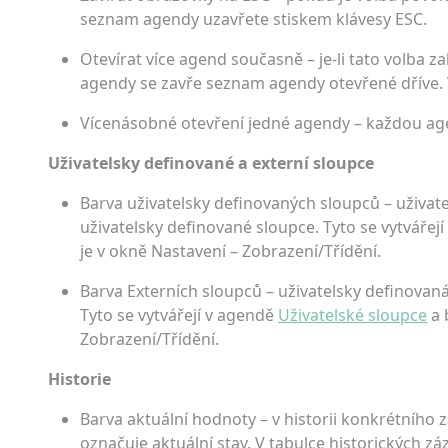
seznam agendy uzavřete stiskem klávesy ESC.
Otevírat více agend současně – je-li tato volba
agendy se zavře seznam agendy otevřené dříve.
Vícenásobné otevření jedné agendy – každou age
Uživatelsky definované a externí sloupce
Barva uživatelsky definovaných sloupců – uživa
uživatelsky definované sloupce. Tyto se vytvářej
je v okně Nastavení – Zobrazení/Třídění.
Barva Externích sloupců – uživatelsky definovan
Tyto se vytvářejí v agendě
Uživatelské sloupce
a 
Zobrazení/Třídění.
Historie
Barva aktuální hodnoty – v historii konkrétního
označuje aktuální stav. V tabulce historických 