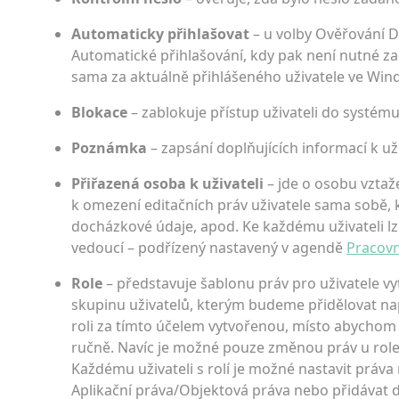
Automaticky přihlašovat
– u volby Ověřování 
Automatické přihlašování, kdy pak není nutné zad
sama za aktuálně přihlášeného uživatele ve Win
Blokace
– zablokuje přístup uživateli do systém
Poznámka
– zapsání doplňujících informací k uži
Přiřazená osoba k uživateli
– jde o osobu vztaž
k omezení editačních práv uživatele sama sobě, k
docházkové údaje, apod. Ke každému uživateli lze
vedoucí – podřízený nastavený v agendě
Pracovn
Role
– představuje šablonu práv pro uživatele 
skupinu uživatelů, kterým budeme přidělovat nap
roli za tímto účelem vytvořenou, místo abychom
ručně. Navíc je možné pouze změnou práv u role 
Každému uživateli s rolí je možné nastavit práva
Aplikační práva/Objektová práva nebo přidávat další