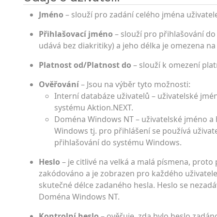
Jméno
– slouží pro zadání celého jména uživatel
Přihlašovací jméno
– slouží pro přihlašování do
udává bez diakritiky) a jeho délka je omezena na
Platnost od/Platnost do
– slouží k omezení plat
Ověřování
– Jsou na výběr tyto možnosti:
Interní databáze uživatelů – uživatelské jmén
systému Aktion.NEXT.
Doména Windows NT – uživatelské jméno a he
Windows tj. pro přihlášení se používá uživat
přihlašování do systému Windows.
Heslo
– je citlivé na velká a malá písmena, proto
zakódováno a je zobrazen pro každého uživatele
skutečné délce zadaného hesla. Heslo se nezadá
Doména Windows NT.
Kontrolní heslo
– ověřuje, zda bylo heslo zadán