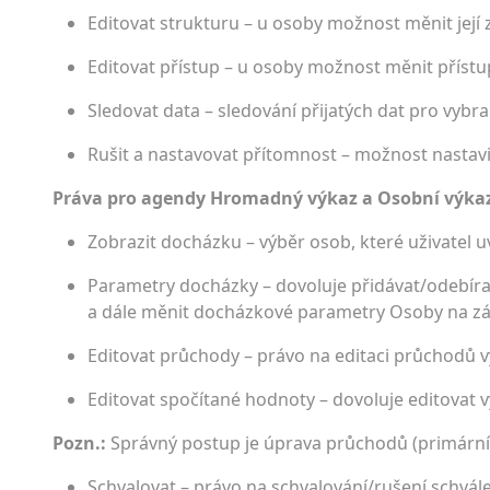
Editovat strukturu – u osoby možnost měnit její 
Editovat přístup – u osoby možnost měnit přístu
Sledovat data – sledování přijatých dat pro vybr
Rušit a nastavovat přítomnost – možnost nastavi
Práva pro agendy Hromadný výkaz a Osobní výka
Zobrazit docházku – výběr osob, které uživatel uv
Parametry docházky – dovoluje přidávat/odebí­
a dále měnit docházkové parametry Osoby na z
Editovat průchody – právo na editaci průchodů 
Editovat spočítané hodnoty – dovoluje editovat
Pozn.:
Správný postup je úprava průchodů (primárníc
Schvalovat – právo na schvalování/rušení schvále