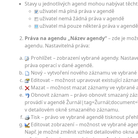
Stavy u jednotlivých agend mohou nabývat těch
uživatel má plná práva v agendě
uživatel nemá žádná práva v agendě
uživatel má pouze některá práva v agendě
Práva na agendu „Název agendy“
– zde je možn
agendu. Nastavitelná práva:
Prohlížet – zobrazení vybrané agendy. Nastave
práva operací v dané agendě.
Nový – vytvoření nového záznamu ve vybrané
Editovat – možnost upravovat existující zázn
Mazat – možnost mazat záznamy ve vybrané 
Obnovit záznam – právo obnovit smazaný zá
provádí v agendě Žurnál|tag=Žur­nál;document=
v detailovém okně smazaného záznamu.
Tisk – právo ve vybrané agendě tisknout přehl
Editovat zobrazení – možnost ve vybrané agend
Např. je možné změnit vzhled detailového okna 