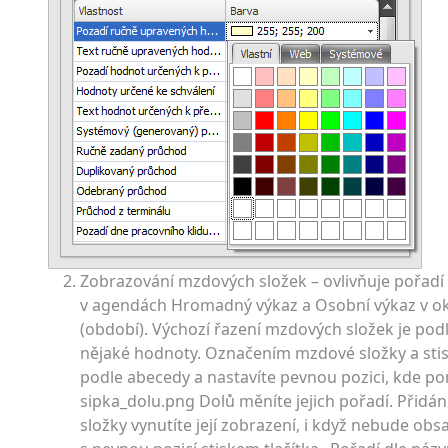
Zobrazování mzdových složek – ovlivňuje pořad
v agendách Hromadný výkaz a Osobní výkaz v ok
(období). Výchozí řazení mzdových složek je podl
nějaké hodnoty. Označením mzdové složky a stisk
podle abecedy a nastavíte pevnou pozici, kde p
sipka_dolu.png Dolů měníte jejich pořadí. Přidán
složky vynutíte její zobrazení, i když nebude o