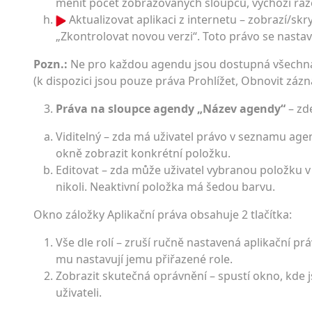
měnit počet zobrazovaných sloupců, výchozí řazen
Aktualizovat aplikaci z internetu – zobrazí/skr
„Zkontrolovat novou verzi“. Toto právo se nasta
Pozn.:
Ne pro každou agendu jsou dostupná všechna
(k dispozici jsou pouze práva Prohlížet, Obnovit zázn
Práva na sloupce agendy „Název agendy“
– zd
Viditelný – zda má uživatel právo v seznamu age
okně zobrazit konkrétní položku.
Editovat – zda může uživatel vybranou položku 
nikoli. Neaktivní položka má šedou barvu.
Okno záložky Aplikační práva obsahuje 2 tlačítka:
Vše dle rolí – zruší ručně nastavená aplikační pr
mu nastavují jemu přiřazené role.
Zobrazit skutečná oprávnění – spustí okno, kde
uživateli.