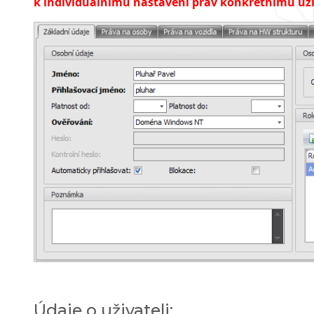
k individuálnímu nastavení práv konkrétnímu uži
Údaje o uživateli: