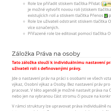
Role lze přiřadit stiskem tlačítka Přidat (
je možné vytvořit novou roli (stiskem tlačít
existujících rolí a stiskem tlačítka Přenos
p
Role lze uživateli odstranit stiskem tlačítka 
více označených.
Přiřazené role lze editovat pomocí tlačítka Ot
Záložka Práva na osoby
Tato záložka slouží k individuálnímu nastavení prá
uživateli roli s definovanými prá­vy.
Jde o nastavení práv na práci s osobami ve všech v
výkaz, Osobní výkaz a Osoby. Bez nastavení práv p
pracovat. V této agendě je možné nastavit práva na
nebo jen na vybranou část stromu či pouze na konkr
V rámci struktury lze upravovat práva individuálně 