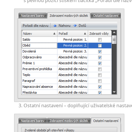
s pevnou pozicí stiskem tlačítka „Pořadí dle názvu“
Ostatní nastavení – doplňující uživatelské nastav