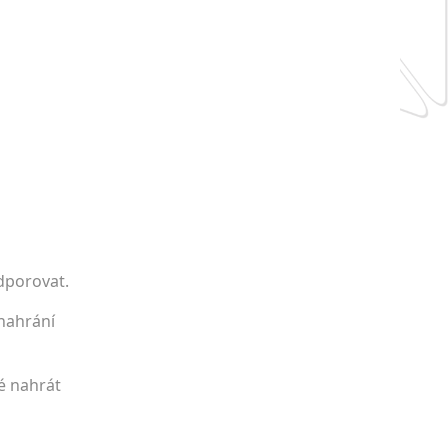
dporovat.
 nahrání
é nahrát