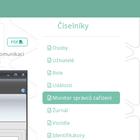
Číselníky
PDF
Osoby
komunikaci
Uživatelé
Role
Události
Monitor správců zařízení
Žurnál
Vozidla
Identifikátory