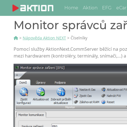
Home
Aktion
EFG
eCar
Monitor správců zař
>
Nápověda Aktion NEXT
> Číselníky
Pomocí služby AktionNext.Com­mServer běžící na poz
mezi hardwarem (kontroléry, terminály, snímači,…) 