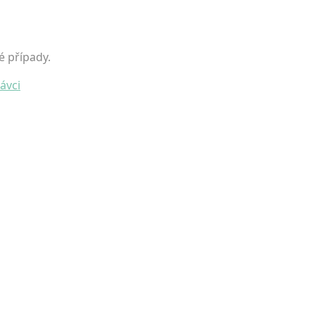
é případy.
ávci