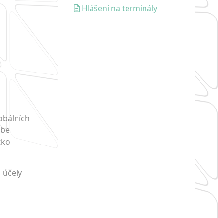
Hlášení na terminály
lobálních
ebe
tko
o účely