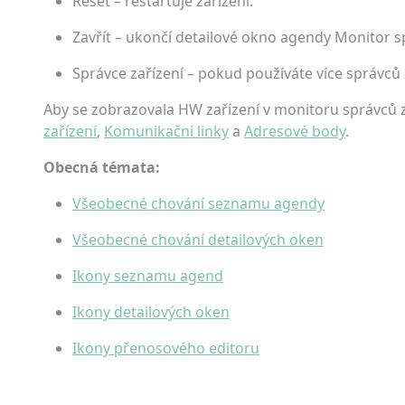
Reset – restartuje zařízení.
Zavřít – ukončí detailové okno agendy Monitor sp
Správce zařízení – pokud používáte více správců 
Aby se zobrazovala HW zařízení v monitoru správců 
zařízení
,
Komunikační linky
a
Adresové body
.
Obecná témata:
Všeobecné chování seznamu agendy
Všeobecné chování detailových oken
Ikony seznamu agend
Ikony detailových oken
Ikony přenosového editoru