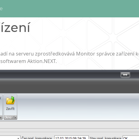
e
ízení
adí na serveru zprostředkovává Monitor správce zařízení 
a softwarem Aktion.NEXT.