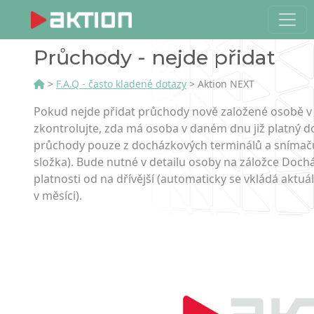
Průchody - nejde přidat
>
F.A.Q - často kladené dotazy
> Aktion NEXT
Pokud nejde přidat průchody nově založené osobě v
zkontrolujte, zda má osoba v daném dnu již platný d
průchody pouze z docházkových terminálů a snímačů 
složka). Bude nutné v detailu osoby na záložce Doc
platnosti od na dřívější (automaticky se vkládá aktuá
v měsíci).